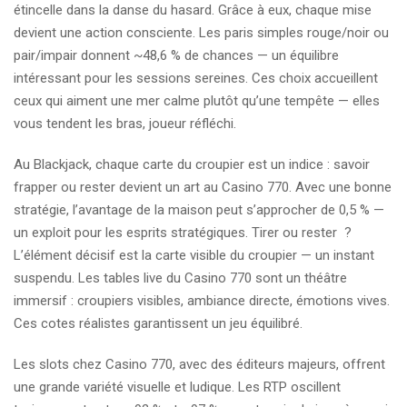
étincelle dans la danse du hasard. Grâce à eux, chaque mise
devient une action consciente. Les paris simples rouge/noir ou
pair/impair donnent ~48,6 % de chances — un équilibre
intéressant pour les sessions sereines. Ces choix accueillent
ceux qui aiment une mer calme plutôt qu’une tempête — elles
vous tendent les bras, joueur réfléchi.
Au Blackjack, chaque carte du croupier est un indice : savoir
frapper ou rester devient un art au Casino 770. Avec une bonne
stratégie, l’avantage de la maison peut s’approcher de 0,5 % —
un exploit pour les esprits stratégiques. Tirer ou rester ?
L’élément décisif est la carte visible du croupier — un instant
suspendu. Les tables live du Casino 770 sont un théâtre
immersif : croupiers visibles, ambiance directe, émotions vives.
Ces cotes réalistes garantissent un jeu équilibré.
Les slots chez Casino 770, avec des éditeurs majeurs, offrent
une grande variété visuelle et ludique. Les RTP oscillent