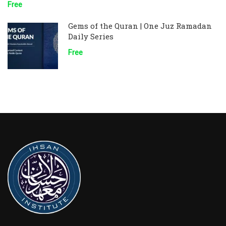
Free
Gems of the Quran | One Juz Ramadan
Daily Series
Free