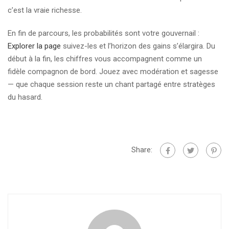
c’est la vraie richesse.
En fin de parcours, les probabilités sont votre gouvernail :
Explorer la page
suivez-les et l’horizon des gains s’élargira. Du
début à la fin, les chiffres vous accompagnent comme un
fidèle compagnon de bord. Jouez avec modération et sagesse
— que chaque session reste un chant partagé entre stratèges
du hasard.
Share: