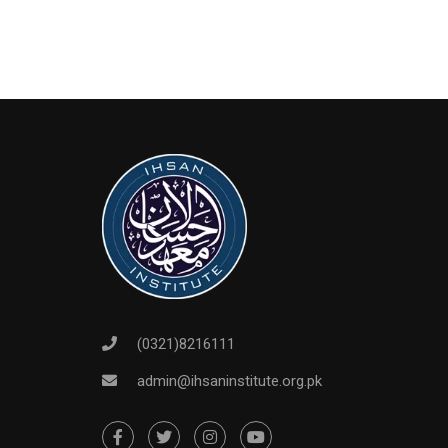
(0321)8216111
admin@ihsaninstitute.org.pk