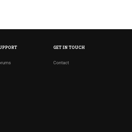
UPPORT
GET IN TOUCH
orums
Contact