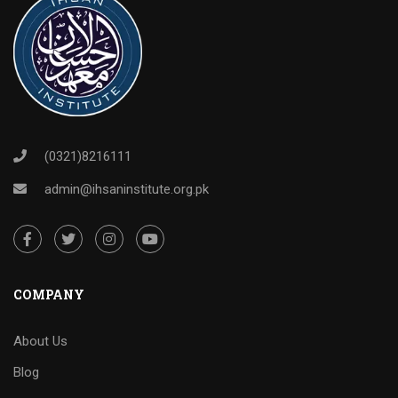
(0321)8216111
admin@ihsaninstitute.org.pk
COMPANY
About Us
Blog