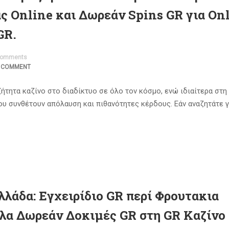
ς Online και Δωρεάν Spins GR για On
GR.
omments
 COMMENT
ήτητα καζίνο στο διαδίκτυο σε όλο τον κόσμο, ενώ ιδιαίτερα στη
ου συνθέτουν απόλαυση και πιθανότητες κέρδους. Εάν αναζητάτε γ
λάδα: Εγχειρίδιο GR περί Φρουτακια
λα Δωρεάν Δοκιμές GR στη GR Καζίνο 