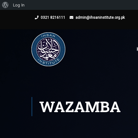
About
Log In
WordPress
0321 8216111
admin@ihsaninstitute.org.pk
WAZAMBA