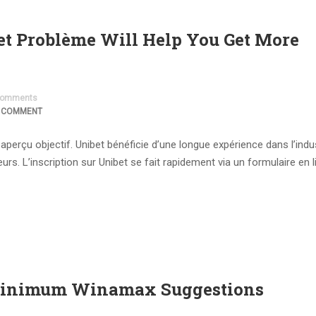
t Problème Will Help You Get More
omments
 COMMENT
perçu objectif. Unibet bénéficie d’une longue expérience dans l’indus
rs. L’inscription sur Unibet se fait rapidement via un formulaire en l
 Minimum Winamax Suggestions