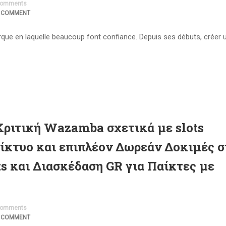
omments
 COMMENT
 en laquelle beaucoup font confiance. Depuis ses débuts, créer 
Κριτική Wazamba σχετικά με slots
ίκτυο και επιπλέον Δωρεάν Δοκιμές σ
ts και Διασκέδαση GR για Παίκτες με
omments
 COMMENT