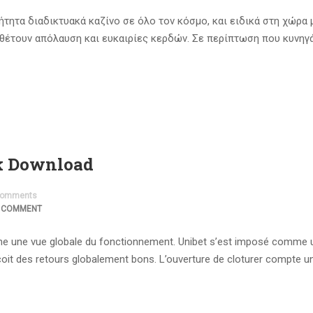
ήτητα διαδικτυακά καζίνο σε όλο τον κόσμο, και ειδικά στη χώρα 
υνθέτουν απόλαυση και ευκαιρίες κερδών. Σε περίπτωση που κυνηγ
k Download
omments
 COMMENT
nne une vue globale du fonctionnement. Unibet s’est imposé comme 
eçoit des retours globalement bons. L’ouverture de cloturer compte u