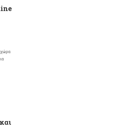
line
 χώρα
ια
και