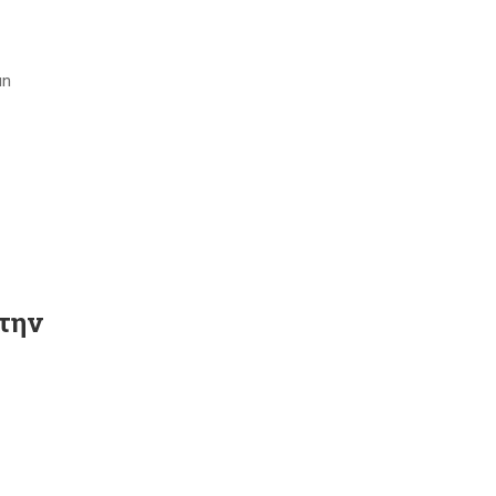
un
την