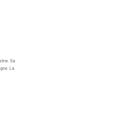
trie. Sa
igne. La