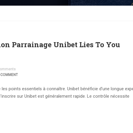
on Parrainage Unibet Lies To You
omments
 COMMENT
 les points essentiels à connaître. Unibet bénéficie d’une longue exp
 S’inscrire sur Unibet est généralement rapide. Le contrôle nécessite