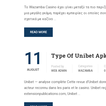
Το Wazamba Casino έχει γίνει μεταξύ τα πιο περιζ
μια μεγάλη γκάμα, παρέχει εμπειρίες οι οποίες σ
σχετικά με καζίνο …
READ MORE
11
Type Of Unibet Ap
Categories
C
Posted by
AUGUST
WEB ADMIN
WAZAMBA
0
Unibet — analyse complète Cette revue d’Unibet do
acteur reconnu dans les paris et le casino. Unibet r
extensionpublications.com, Unibet …