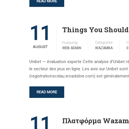
READ MORE
11
Things You Should
Categories
C
Posted by
AUGUST
WEB ADMIN
WAZAMBA
0
Unibet — évaluation experte Cette analyse d’Unibet r
le secteur des jeux en ligne. Les avis sur Unibet son
(registrationscxlau.xroadslive.com) est généralemen
READ MORE
11
Πλατφόρμα Wazamba